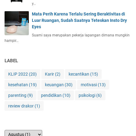
y…
Mata Perih Karena Terlalu Sering Beraktivitas di
Luar Ruangan, Sudah Saatnya Teteskan Insto Dry
Eyes
Suami saya merupakan pekerja lapangan dimana mungkin
hampir…
LABEL
KLIP 2022
(20)
Karir
(2)
kecantikan
(15)
kesehatan
(19)
keuangan
(30)
motivasi
(13)
parenting
(9)
pendidikan
(10)
psikologi
(6)
review drakor
(1)