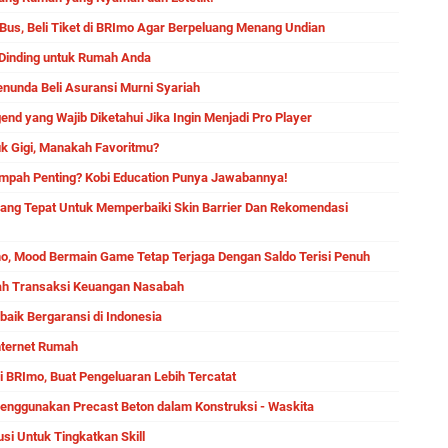
 Bus, Beli Tiket di BRImo Agar Berpeluang Menang Undian
 Dinding untuk Rumah Anda
enunda Beli Asuransi Murni Syariah
gend yang Wajib Diketahui Jika Ingin Menjadi Pro Player
k Gigi, Manakah Favoritmu?
mpah Penting? Kobi Education Punya Jawabannya!
Yang Tepat Untuk Memperbaiki Skin Barrier Dan Rekomendasi
o, Mood Bermain Game Tetap Terjaga Dengan Saldo Terisi Penuh
dah Transaksi Keuangan Nasabah
aik Bergaransi di Indonesia
nternet Rumah
i BRImo, Buat Pengeluaran Lebih Tercatat
enggunakan Precast Beton dalam Konstruksi - Waskita
usi Untuk Tingkatkan Skill