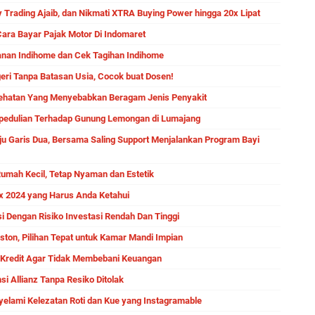
 Trading Ajaib, dan Nikmati XTRA Buying Power hingga 20x Lipat
Cara Bayar Pajak Motor Di Indomaret
anan Indihome dan Cek Tagihan Indihome
eri Tanpa Batasan Usia, Cocok buat Dosen!
ehatan Yang Menyebabkan Beragam Jenis Penyakit
epedulian Terhadap Gunung Lemongan di Lumajang
uju Garis Dua, Bersama Saling Support Menjalankan Program Bayi
Rumah Kecil, Tetap Nyaman dan Estetik
ox 2024 yang Harus Anda Ketahui
i Dengan Risiko Investasi Rendah Dan Tinggi
ston, Pilihan Tepat untuk Kamar Mandi Impian
 Kredit Agar Tidak Membebani Keuangan
i Allianz Tanpa Resiko Ditolak
nyelami Kelezatan Roti dan Kue yang Instagramable