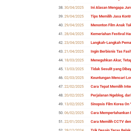
30/04/2025
Ini Alasan Mengapa Ju
29/04/2025
Tips Memilih Jasa Kont
29/04/2025
Menonton Film Anak Ta
28/04/2025
Kemeriahan Festival Ha
23/04/2025
Langkah-Langkah Pemas
21/04/2025
Ingin Berbisnis Tas Fas
18/03/2025
Meneguhkan Akar, Tetap
13/03/2025
Tidak Sesulit yang Diba
02/03/2025
Keuntungan Mencari Lo
22/02/2025
Cara Tepat Memilih Int
20/02/2025
Perjalanan Ngeblog, da
13/02/2025
Sinopsis Film Korea On 
06/02/2025
Cara Mempertahankan Bi
22/01/2025
Cara Memilih CCTV den
28/12/2024
Trik Desain Teras Bela