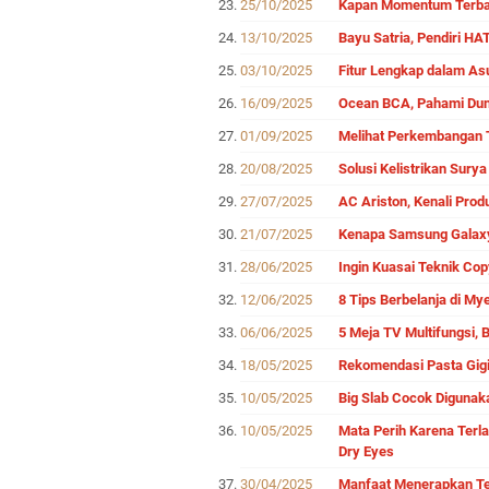
25/10/2025
Kapan Momentum Terbai
13/10/2025
Bayu Satria, Pendiri H
03/10/2025
Fitur Lengkap dalam As
16/09/2025
Ocean BCA, Pahami Duni
01/09/2025
Melihat Perkembangan T
20/08/2025
Solusi Kelistrikan Sur
27/07/2025
AC Ariston, Kenali Pro
21/07/2025
Kenapa Samsung Galaxy 
28/06/2025
Ingin Kuasai Teknik Cop
12/06/2025
8 Tips Berbelanja di My
06/06/2025
5 Meja TV Multifungsi, 
18/05/2025
Rekomendasi Pasta Gigi
10/05/2025
Big Slab Cocok Digunaka
10/05/2025
Mata Perih Karena Terla
Dry Eyes
30/04/2025
Manfaat Menerapkan Tek