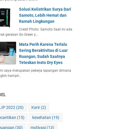
Solusi Kelistrikan Surya Dari
Samoto, Lebih Hemat dan
Ramah Lingkungan
Credit Photo: Samoto Saat ini ada
ak gerakan Go Green y…
Mata Perih Karena Terlalu
Sering Beraktivitas di Luar
Ruangan, Sudah Saatnya
Teteskan Insto Dry Eyes
mi saya merupakan pekerja lapangan dimana
gkin hampir…
BEL
LIP 2022
(20)
Karir
(2)
ecantikan
(15)
kesehatan
(19)
euangan
(30)
motivasi
(13)