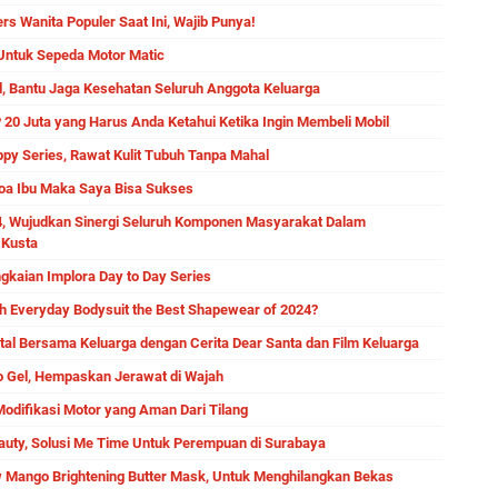
s Wanita Populer Saat Ini, Wajib Punya!
 Untuk Sepeda Motor Matic
l, Bantu Jaga Kesehatan Seluruh Anggota Keluarga
P 20 Juta yang Harus Anda Ketahui Ketika Ingin Membeli Mobil
ppy Series, Rawat Kulit Tubuh Tanpa Mahal
 Doa Ibu Maka Saya Bisa Sukses
4, Wujudkan Sinergi Seluruh Komponen Masyarakat Dalam
 Kusta
gkaian Implora Day to Day Series
h Everyday Bodysuit the Best Shapewear of 2024?
tal Bersama Keluarga dengan Cerita Dear Santa dan Film Keluarga
o Gel, Hempaskan Jerawat di Wajah
odifikasi Motor yang Aman Dari Tilang
auty, Solusi Me Time Untuk Perempuan di Surabaya
w Mango Brightening Butter Mask, Untuk Menghilangkan Bekas