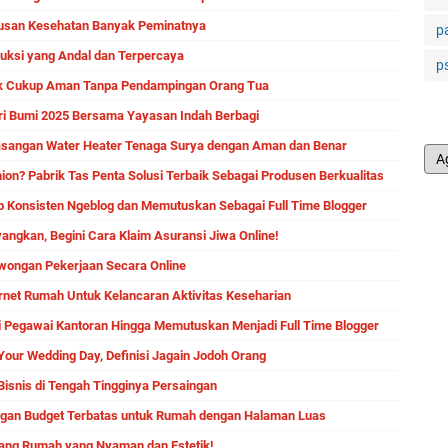
rusan Kesehatan Banyak Peminatnya
p
ruksi yang Andal dan Terpercaya
p
k Cukup Aman Tanpa Pendampingan Orang Tua
ri Bumi 2025 Bersama Yayasan Indah Berbagi
angan Water Heater Tenaga Surya dengan Aman dan Benar
hion? Pabrik Tas Penta Solusi Terbaik Sebagai Produsen Berkualitas
 Konsisten Ngeblog dan Memutuskan Sebagai Full Time Blogger
yangkan, Begini Cara Klaim Asuransi Jiwa Online!
wongan Pekerjaan Secara Online
ernet Rumah Untuk Kelancaran Aktivitas Keseharian
ri Pegawai Kantoran Hingga Memutuskan Menjadi Full Time Blogger
Your Wedding Day, Definisi Jagain Jodoh Orang
snis di Tengah Tingginya Persaingan
gan Budget Terbatas untuk Rumah dengan Halaman Luas
kang Rumah yang Nyaman dan Estetik!