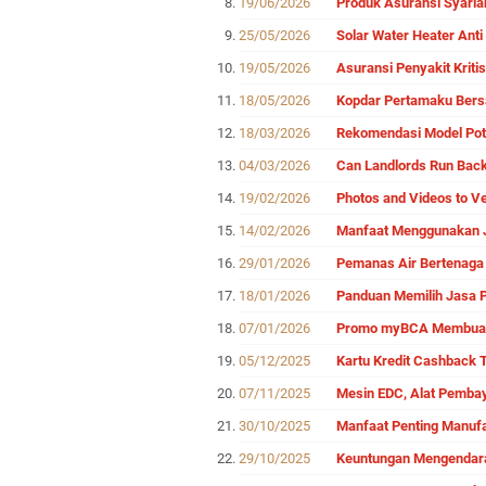
19/06/2026
Produk Asuransi Syaria
25/05/2026
Solar Water Heater Ant
19/05/2026
Asuransi Penyakit Kritis
18/05/2026
Kopdar Pertamaku Bersa
18/03/2026
Rekomendasi Model Pot
04/03/2026
Can Landlords Run Bac
19/02/2026
Photos and Videos to Ver
14/02/2026
Manfaat Menggunakan J
29/01/2026
Pemanas Air Bertenaga 
18/01/2026
Panduan Memilih Jasa 
07/01/2026
Promo myBCA Membuat Tr
05/12/2025
Kartu Kredit Cashback 
07/11/2025
Mesin EDC, Alat Pemba
30/10/2025
Manfaat Penting Manufa
29/10/2025
Keuntungan Mengendara