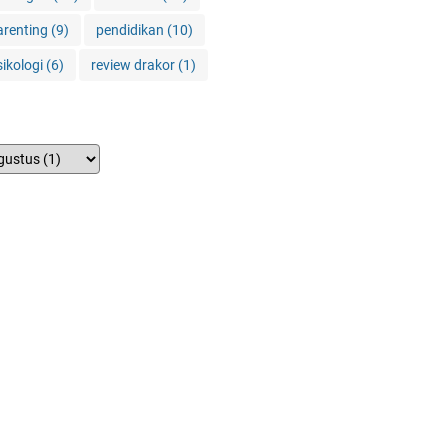
arenting
(9)
pendidikan
(10)
sikologi
(6)
review drakor
(1)