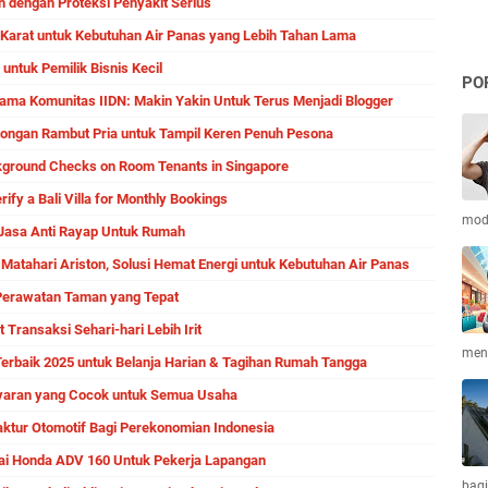
h dengan Proteksi Penyakit Serius
i Karat untuk Kebutuhan Air Panas yang Lebih Tahan Lama
 untuk Pemilik Bisnis Kecil
PO
ma Komunitas IIDN: Makin Yakin Untuk Terus Menjadi Blogger
ongan Rambut Pria untuk Tampil Keren Penuh Pesona
kground Checks on Room Tenants in Singapore
ify a Bali Villa for Monthly Bookings
mod
asa Anti Rayap Untuk Rumah
Matahari Ariston, Solusi Hemat Energi untuk Kebutuhan Air Panas
Perawatan Taman yang Tepat
ansaksi Sehari-hari Lebih Irit
meni
Terbaik 2025 untuk Belanja Harian & Tagihan Rumah Tangga
yaran yang Cocok untuk Semua Usaha
ktur Otomotif Bagi Perekonomian Indonesia
i Honda ADV 160 Untuk Pekerja Lapangan
bagi