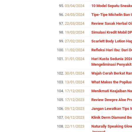
03/04/2024
10 Model Sepatu Sneaker
24/03/2024
Tipe-Tipe Michelin Ban
22/03/2024
Review Sasak Herbal Oi
19/03/2024
Simulasi Kredit Mobil D
27/02/2024
Scarlett Body Lotion Ha
11/02/2024
Refleksi Hari Ibu: Dari
31/01/2024
Hari Kusta Sedunia 202
Mengeliminasi Penyakit
30/01/2024
Wajah Cerah Berkat Ran
13/01/2024
What Makes the Popilus
17/12/2023
Menikmati Keajaiban Na
17/12/2023
Review Dewpre Aloe Pr
09/12/2023
Jangan Lewatkan Tips M
04/12/2023
Klinik Derm Diamond Be
22/11/2023
Naturally Speaking Glo
Jerawat