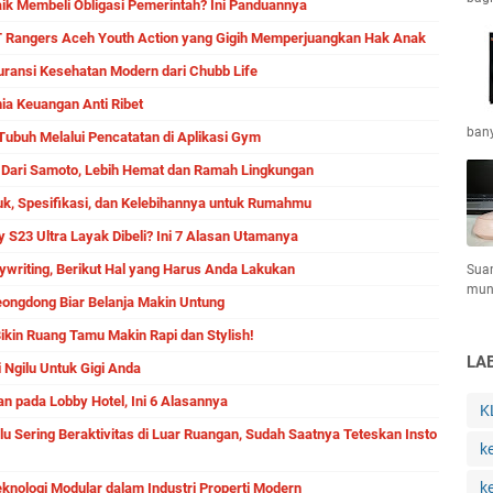
k Membeli Obligasi Pemerintah? Ini Panduannya
AT Rangers Aceh Youth Action yang Gigih Memperjuangkan Hak Anak
uransi Kesehatan Modern dari Chubb Life
a Keuangan Anti Ribet
bany
ubuh Melalui Pencatatan di Aplikasi Gym
ya Dari Samoto, Lebih Hemat dan Ramah Lingkungan
duk, Spesifikasi, dan Kelebihannya untuk Rumahmu
S23 Ultra Layak Dibeli? Ini 7 Alasan Utamanya
ywriting, Berikut Hal yang Harus Anda Lakukan
Sua
mun
eongdong Biar Belanja Makin Untung
Bikin Ruang Tamu Makin Rapi dan Stylish!
LA
 Ngilu Untuk Gigi Anda
n pada Lobby Hotel, Ini 6 Alasannya
K
lu Sering Beraktivitas di Luar Ruangan, Sudah Saatnya Teteskan Insto
k
k
nologi Modular dalam Industri Properti Modern