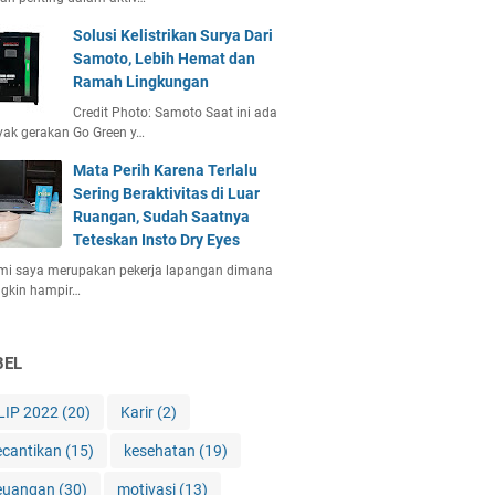
Solusi Kelistrikan Surya Dari
Samoto, Lebih Hemat dan
Ramah Lingkungan
Credit Photo: Samoto Saat ini ada
ak gerakan Go Green y…
Mata Perih Karena Terlalu
Sering Beraktivitas di Luar
Ruangan, Sudah Saatnya
Teteskan Insto Dry Eyes
mi saya merupakan pekerja lapangan dimana
gkin hampir…
BEL
LIP 2022
(20)
Karir
(2)
ecantikan
(15)
kesehatan
(19)
euangan
(30)
motivasi
(13)