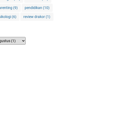
arenting
(9)
pendidikan
(10)
sikologi
(6)
review drakor
(1)