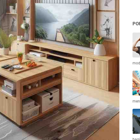
PO
mod
meni
bagi