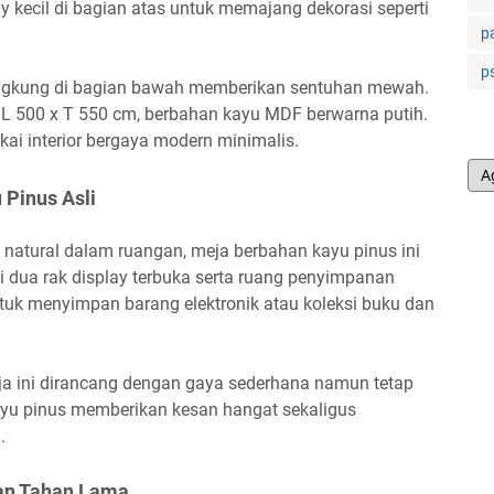
lay kecil di bagian atas untuk memajang dekorasi seperti
p
p
engkung di bagian bawah memberikan sentuhan mewah.
x L 500 x T 550 cm, berbahan kayu MDF berwarna putih.
i interior bergaya modern minimalis.
 Pinus Asli
natural dalam ruangan, meja berbahan kayu pinus ini
iki dua rak display terbuka serta ruang penyimpanan
 untuk menyimpan barang elektronik atau koleksi buku dan
ja ini dirancang dengan gaya sederhana namun tetap
kayu pinus memberikan kesan hangat sekaligus
.
dan Tahan Lama