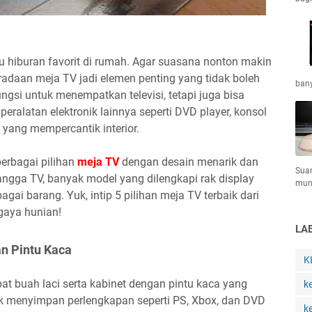
 hiburan favorit di rumah. Agar suasana nonton makin
radaan meja TV jadi elemen penting yang tidak boleh
bany
ngsi untuk menempatkan televisi, tetapi juga bisa
ralatan elektronik lainnya seperti DVD player, konsol
yang mempercantik interior.
erbagai pilihan
meja TV
dengan desain menarik dan
Sua
ngga TV, banyak model yang dilengkapi rak display
mun
i barang. Yuk, intip 5 pilihan meja TV terbaik dari
gaya hunian!
LA
an Pintu Kaca
K
at buah laci serta kabinet dengan pintu kaca yang
k
k menyimpan perlengkapan seperti PS, Xbox, dan DVD
k