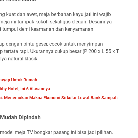
g kuat dan awet, meja berbahan kayu jati ini wajib
at meja ini tampak kokoh sekaligus elegan. Desainnya
at tumpul demi keamanan dan kenyamanan.
utup dengan pintu geser, cocok untuk menyimpan
p tertata rapi. Ukurannya cukup besar (P 200 x L 55 x T
ya natural klasik.
Rayap Untuk Rumah
by Hotel, Ini 6 Alasannya
mi: Menemukan Makna Ekonomi Sirkular Lewat Bank Sampah
n Mudah Dipindah
 model meja TV bongkar pasang ini bisa jadi pilihan.