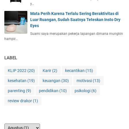
y…
Mata Perih Karena Terlalu Sering Beraktivitas di
Luar Ruangan, Sudah Saatnya Teteskan Insto Dry
Eyes
Suami saya merupakan pekerja lapangan dimana mungkin
hampir…
LABEL
KLIP 2022
(20)
Karir
(2)
kecantikan
(15)
kesehatan
(19)
keuangan
(30)
motivasi
(13)
parenting
(9)
pendidikan
(10)
psikologi
(6)
review drakor
(1)