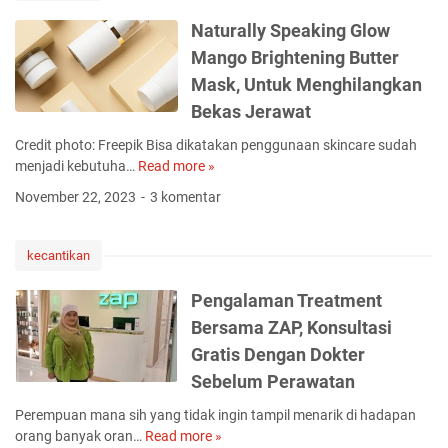
k
D
Naturally Speaking Glow
e
Mango Brightening Butter
r
Mask, Untuk Menghilangkan
m
D
Bekas Jerawat
i
Credit photo: Freepik Bisa dikatakan penggunaan skincare sudah
a
menjadi kebutuha…
Read more »
N
m
a
o
November 22, 2023
3 komentar
t
n
u
d
r
B
kecantikan
a
e
l
a
Pengalaman Treatment
l
u
Bersama ZAP, Konsultasi
y
t
Gratis Dengan Dokter
S
y
p
Sebelum Perawatan
,
e
S
Perempuan mana sih yang tidak ingin tampil menarik di hadapan
a
o
orang banyak oran…
Read more »
P
k
l