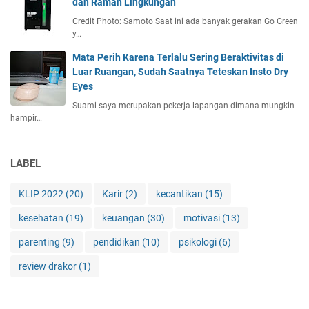
dan Ramah Lingkungan
+
+
Credit Photo: Samoto Saat ini ada banyak gerakan Go Green
y…
+
+
Mata Perih Karena Terlalu Sering Beraktivitas di
U
Luar Ruangan, Sudah Saatnya Teteskan Insto Dry
n
Eyes
t
Suami saya merupakan pekerja lapangan dimana mungkin
u
hampir…
k
K
u
LABEL
l
i
KLIP 2022
(20)
Karir
(2)
kecantikan
(15)
t
W
kesehatan
(19)
keuangan
(30)
motivasi
(13)
a
j
parenting
(9)
pendidikan
(10)
psikologi
(6)
a
review drakor
(1)
h