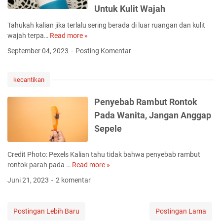
s
n
a
u
Untuk Kulit Wajah
a
g
n
a
m
B
Tahukah kalian jika terlalu sering berada di luar ruangan dan kulit
d
a
a
u
wajah terpa…
Read more »
i
M
n
Z
t
S
a
D
September 04, 2023
Posting Komentar
A
t
u
n
i
P
e
r
f
n
,
r
a
a
i
kecantikan
K
M
b
a
D
o
a
a
t
e
Penyebab Rambut Rontok
n
s
y
M
n
Pada Wanita, Jangan Anggap
s
k
a
e
g
u
Sepele
,
n
a
l
U
g
n
t
n
g
I
Credit Photo: Pexels Kalian tahu tidak bahwa penyebab rambut
a
t
u
m
rontok parah pada …
Read more »
P
s
u
n
p
e
i
k
Juni 21, 2023
2 komentar
a
l
n
G
M
k
o
y
r
e
a
r
e
a
n
Postingan Lebih Baru
Postingan Lama
n
a
b
t