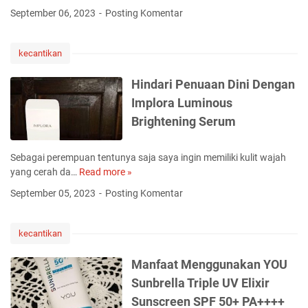
e
i
u
September 06, 2023
Posting Komentar
n
n
s
g
g
i
a
G
kecantikan
M
l
l
e
a
o
Hindari Penuaan Dini Dengan
T
m
w
i
Implora Luminous
a
M
m
Brightening Serum
n
a
e
T
n
U
r
g
n
Sebagai perempuan tentunya saja saya ingin memiliki kulit wajah
e
o
t
yang cerah da…
Read more »
H
a
B
u
i
September 05, 2023
Posting Komentar
t
r
k
n
m
i
P
d
e
g
e
a
kecantikan
n
h
r
r
t
t
e
i
Manfaat Menggunakan YOU
B
e
m
P
Sunbrella Triple UV Elixir
e
n
p
e
r
i
Sunscreen SPF 50+ PA++++
u
n