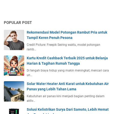
i
P
i
u
t
e
x
m
a
r
i
,
a
r
POPULAR POST
J
w
S
a
a
u
Rekomendasi Model Potongan Rambut Pria untuk
n
t
n
Tampil Keren Penuh Pesona
g
a
s
a
Credit Picture: Freepik Seiring waktu, model potongan
n
c
ramb…
n
r
A
e
Kartu Kredit Cashback Terbaik 2025 untuk Belanja
n
e
Harian & Tagihan Rumah Tangga
g
n
Di tengah biaya hidup yang makin meningkat, mencari cara
g
S
un…
a
P
p
Solar Water Heater Anti Karat untuk Kebutuhan Air
F
S
Panas yang Lebih Tahan Lama
5
e
0
Kebutuhan air panas kini menjadi bagian penting dalam
p
+
aktiv…
e
P
l
Solusi Kelistrikan Surya Dari Samoto, Lebih Hemat
A
e