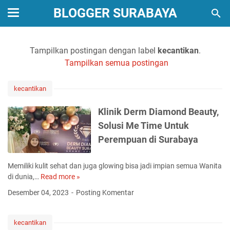
BLOGGER SURABAYA
Tampilkan postingan dengan label
kecantikan
.
Tampilkan semua postingan
kecantikan
Klinik Derm Diamond Beauty,
Solusi Me Time Untuk
Perempuan di Surabaya
Memiliki kulit sehat dan juga glowing bisa jadi impian semua Wanita
di dunia,…
Read more »
K
l
Desember 04, 2023
Posting Komentar
i
n
i
kecantikan